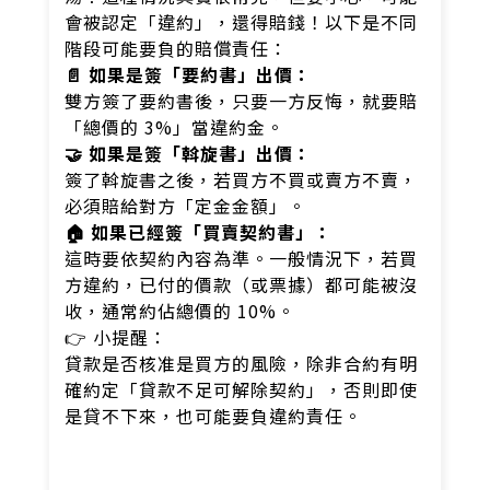
會被認定「違約」，還得賠錢！以下是不同
階段可能要負的賠償責任：
📄 如果是簽「要約書」出價：
雙方簽了要約書後，只要一方反悔，就要賠
「總價的 3%」當違約金。
🤝 如果是簽「斡旋書」出價：
簽了斡旋書之後，若買方不買或賣方不賣，
必須賠給對方「定金金額」。
🏠 如果已經簽「買賣契約書」：
這時要依契約內容為準。一般情況下，若買
方違約，已付的價款（或票據）都可能被沒
收，通常約佔總價的 10%。
👉 小提醒：
貸款是否核准是買方的風險，除非合約有明
確約定「貸款不足可解除契約」，否則即使
是貸不下來，也可能要負違約責任。