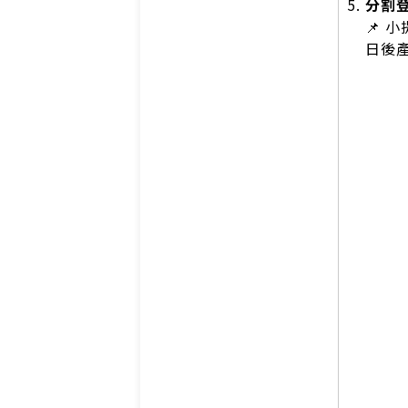
分割
📌
日後