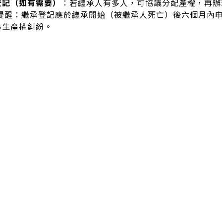
登記（如有需要）
：若繼承人有多人，可協議分配產權，再辦
 小提醒：繼承登記應於繼承開始（被繼承人死亡）後六個月內
產生產權糾紛。