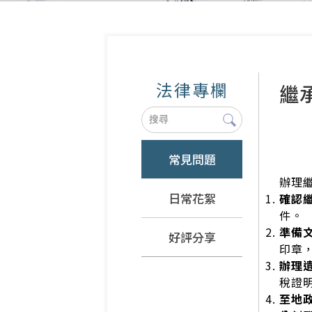
法律專欄
繼
常見問題
辦理
日常花絮
確認
件。
準備
好評分享
印章
辦理
稅證
至地